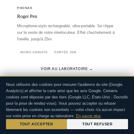
PHONAK
Roger Pen
Microphone-stylo rechargeable, ultra-portable. Se clippe
sur la veste de votre interlocuteur. Effet chuchotement à
l'oreille, jusqu'à 25m.
MICRO-CRAVATE
PORTÉE 25M
VOIR AU LABORATOIRE →
Nous utilisons des cookies pour mesurer l'audience du site (Google
Analytics) et afficher la carte ainsi que les avis Google. Certains
cookies sont déposés par des tiers (Google LLC, États-Unis ; Doctolib
pour la prise de rendez-vous). Vous pouvez accepter ou refuser
librement les cookies non essentiels — votre choix n'a aucun impact
sur votre prise en charge au laboratoire.
En savoir plus
TOUT ACCEPTER
TOUT REFUSER