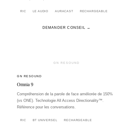
RIC
LE AUDIO
AURACAST
RECHARGEABLE
DEMANDER CONSEIL →
GN RESOUND
GN RESOUND
Omnia 9
Compréhension de la parole de face améliorée de 150%
(vs ONE). Technologie All Access Directionality™.
Référence pour les conversations.
RIC
BT UNIVERSEL
RECHARGEABLE